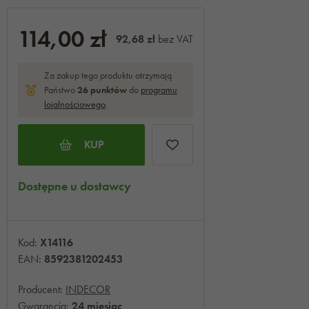
114,00 zł
92,68 zł
bez VAT
Za zakup tego produktu otrzymają
Państwo
26
punktów
do
programu
lojalnościowego
.
KUP
Dostępne u dostawcy
Kod:
X14116
EAN:
8592381202453
Producent:
INDECOR
Gwarancja:
24 miesiąc