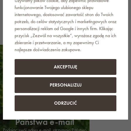
Używamy plików cookie, aby zapewnić prawidłowe
funkcjonowanie Twojego ulubionego sklepu
Dekoracje oczek wodnych
internetowego, dostosować zawartość stron do Twoich
potrzeb, do celów statystycznych i marketingowych oraz
personalizacji reklam od Google i innych firm. Klikając
przycisk „Zezwól na wszystkie”, wyrażasz zgodę na ich
zbieranie i przetwarzanie, a my zapewnimy Ci
najlepsze doświadczenia zakupowe.
AKCEPTUJĘ
PERSONALIZUJ
ODRZUCIĆ
Wiadomości na
Państwa e-mail
Podając swój adres e-mail, otrzymają Państwo