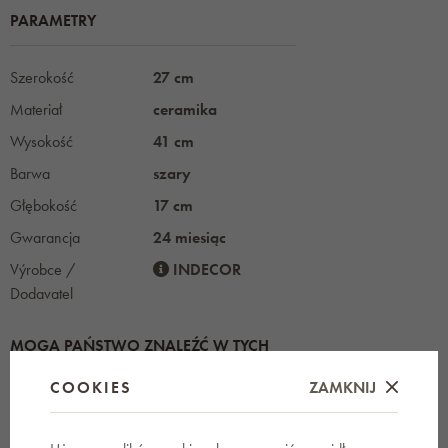
PARAMETRY
Szerokość
27 cm
Materiał
ceramika
Wysokość
41 cm
Barwa
szary
Głębokość
17 cm
Gwarancja
24 miesiąc
Výrobce /
INDECOR
Dodavatel
MOGĄ PAŃSTWO ZNALEŹĆ W TYCH
KATEGORIACH
COOKIES
ZAMKNIJ
INDECOR