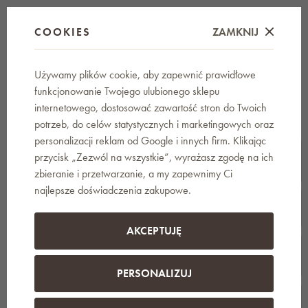
wymiary rozłożony / złożony: 122 x 61 x 74 cm / 122 x 61 x 4,5
COOKIES
ZAMKNIJ
cm
blat: płyta HDPE o grubości 45 mm
rama: malowana proszkowo rama rurowa Ø28 mm
Używamy plików cookie, aby zapewnić prawidłowe
waga: netto: 9 kg / brutto: 10 kg
funkcjonowanie Twojego ulubionego sklepu
maks. obciążenie rozłożone: 480 kg
internetowego, dostosować zawartość stron do Twoich
potrzeb, do celów statystycznych i marketingowych oraz
personalizacji reklam od Google i innych firm. Klikając
przycisk „Zezwól na wszystkie”, wyrażasz zgodę na ich
AKCESORIA
2
zbieranie i przetwarzanie, a my zapewnimy Ci
najlepsze doświadczenia zakupowe.
YOUR BRAND
AKCEPTUJĘ
OPINIE
PERSONALIZUJ
DYSKUSJA
0