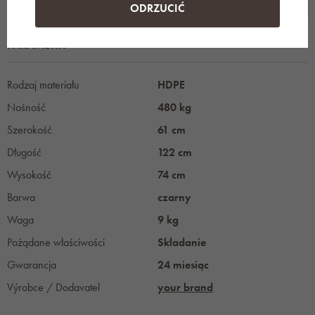
ODRZUCIĆ
PARAMETRY
Rodzaj materiału
HDPE
Nośność
480 kg
Szerokość
61 cm
Długość
122 cm
Wysokość
74 cm
Barwa
czarny
Waga
9 kg
Pożądane właściwości
Składanie
Gwarancja
24 miesiąc
Výrobce / Dodavatel
your brand