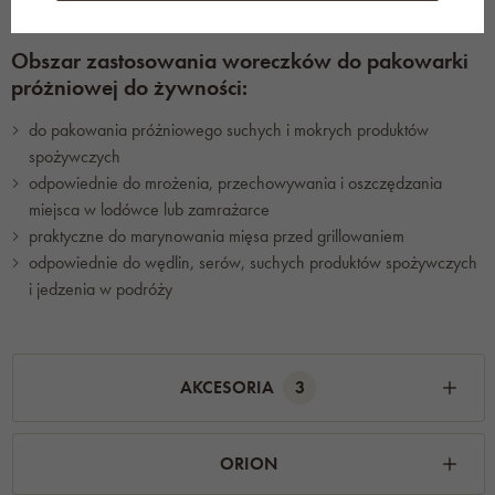
2× plastikowy suwak do zamykania woreczka
Obszar zastosowania woreczków do pakowarki
próżniowej do żywności:
do pakowania próżniowego suchych i mokrych produktów
spożywczych
odpowiednie do mrożenia, przechowywania i oszczędzania
miejsca w lodówce lub zamrażarce
praktyczne do marynowania mięsa przed grillowaniem
odpowiednie do wędlin, serów, suchych produktów spożywczych
i jedzenia w podróży
AKCESORIA
3
ORION