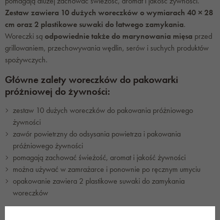
pomagają dłużej zachować świeżość, aromat i jakość żywności.
Zestaw zawiera 10 dużych woreczków o wymiarach 40 × 28
cm oraz 2 plastikowe suwaki do łatwego zamykania
.
Woreczki są
odpowiednie także do marynowania mięsa
przed
grillowaniem, przechowywania wędlin, serów i suchych produktów
spożywczych.
Główne zalety woreczków do pakowarki
próżniowej do żywności:
zestaw 10 dużych woreczków do pakowania próżniowego
żywności
zawór powietrzny do odsysania powietrza i pakowania
próżniowego żywności
pomagają zachować świeżość, aromat i jakość żywności
można używać w zamrażarce i ponownie po ręcznym umyciu
opakowanie zawiera 2 plastikowe suwaki do zamykania
woreczków
Parametry woreczków do pakowarki próżniowej