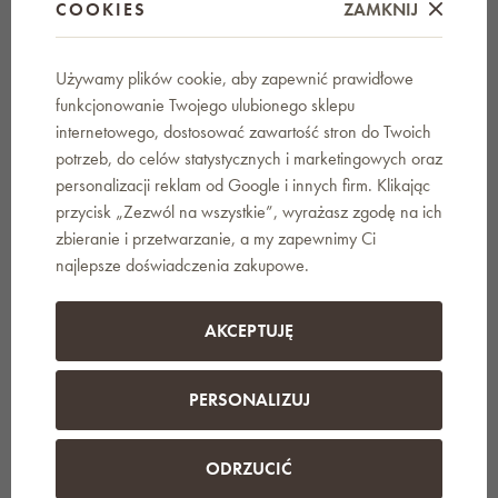
do żywności:
COOKIES
ZAMKNIJ
materiał: nylon PA-PE
Używamy plików cookie, aby zapewnić prawidłowe
liczba sztuk w opakowaniu: 10 szt.
funkcjonowanie Twojego ulubionego sklepu
wymiar woreczków: 40 × 28 cm
internetowego, dostosować zawartość stron do Twoich
długość: 40 cm
potrzeb, do celów statystycznych i marketingowych oraz
szerokość: 28 cm
personalizacji reklam od Google i innych firm. Klikając
liczba plastikowych suwaków: 2 szt.
przycisk „Zezwól na wszystkie”, wyrażasz zgodę na ich
odporność temperaturowa: od -20 °C do +110 °C
zbieranie i przetwarzanie, a my zapewnimy Ci
waga: 232 g
najlepsze doświadczenia zakupowe.
zastosowanie: do pakowania próżniowego
właściwości: z zaworem powietrznym
można myć w zmywarce: nie
AKCEPTUJĘ
można używać w kuchence mikrofalowej: nie
można używać w zamrażarce: tak
PERSONALIZUJ
Zawartość opakowania woreczków do
pakowarki próżniowej do żywności:
ODRZUCIĆ
10× woreczek próżniowy 40 × 28 cm