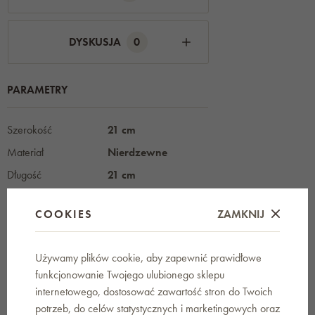
DYSKUSJA
0
PARAMETRY
Szerokość
21 cm
Materiał
Nierdzewne
Długość
21 cm
Wysokość
13,5 cm
COOKIES
ZAMKNIJ
Waga
235 g
Gwarancja
24 miesiąc
Używamy plików cookie, aby zapewnić prawidłowe
Výrobce /
ORION
funkcjonowanie Twojego ulubionego sklepu
Dodavatel
internetowego, dostosować zawartość stron do Twoich
potrzeb, do celów statystycznych i marketingowych oraz