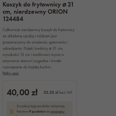
Koszyk do frytownicy ⌀ 21
cm, nierdzewny ORION
124484
Całkowicie nierdzewny koszyk do frytownicy
ze składaną rączką i nóżkami jest
przeznaczony do smażenia, gotowania i
odcedzania. Dzięki średnicy ⌀ 21 cm,
wysokości 13 cm i możliwości mycia w
zmywarce stanowi wygodne i trwałe
rozwiązanie do każdej kuchni.
Pełny opis
40,00 zł
32,52 zł
bez VAT
Za zakup tego produktu otrzymają
Państwo
9
punktów
do
programu