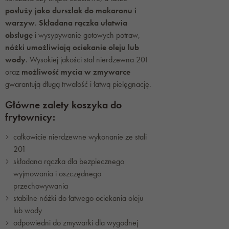
posłuży jako durszlak do makaronu i
warzyw
.
Składana rączka ułatwia
obsługę
i wysypywanie gotowych potraw,
nóżki umożliwiają ociekanie oleju lub
wody
. Wysokiej jakości stal nierdzewna 201
oraz
możliwość mycia w zmywarce
gwarantują długą trwałość i łatwą pielęgnację.
Główne zalety koszyka do
frytownicy:
całkowicie nierdzewne wykonanie ze stali
201
składana rączka dla bezpiecznego
wyjmowania i oszczędnego
przechowywania
stabilne nóżki do łatwego ociekania oleju
lub wody
odpowiedni do zmywarki dla wygodnej