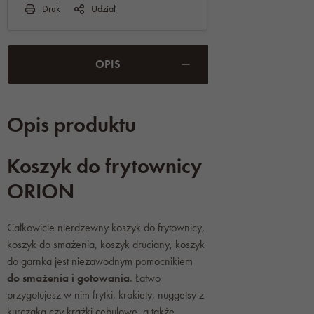
Druk
Udział
OPIS
Opis produktu
Koszyk do frytownicy
ORION
Całkowicie nierdzewny koszyk do frytownicy,
koszyk do smażenia, koszyk druciany, koszyk
do garnka jest niezawodnym pomocnikiem
do smażenia i gotowania
. Łatwo
przygotujesz w nim frytki, krokiety, nuggetsy z
kurczaka czy krążki cebulowe, a także